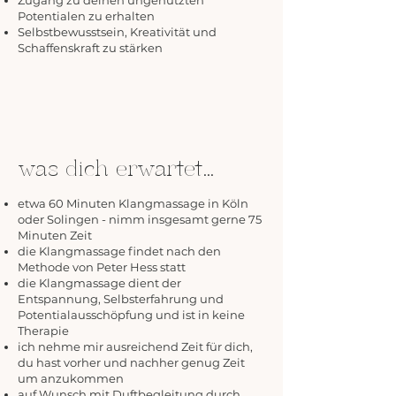
Zugang zu deinen ungenutzten
Potentialen zu erhalten
Selbstbewusstsein, Kreativität und
Schaffenskraft zu stärken
was dich erwartet...
etwa 60 Minuten Klangmassage in Köln
oder Solingen - nimm insgesamt gerne 75
Minuten Zeit
die Klangmassage findet nach den
Methode von Peter Hess statt
die Klangmassage dient der
Entspannung, Selbsterfahrung und
Potentialausschöpfung und ist in keine
Therapie
ich nehme mir ausreichend Zeit für dich,
du hast vorher und nachher genug Zeit
um anzukommen
auf Wunsch mit Duftbegleitung durch