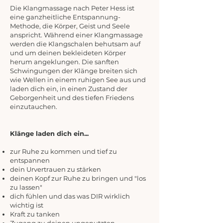
Die Klangmassage nach Peter Hess ist
eine ganzheitliche Entspannung-
Methode, die Körper, Geist und Seele
anspricht. Während einer Klangmassage
werden die Klangschalen behutsam auf
und um deinen bekleideten Körper
herum angeklungen. Die sanften
Schwingungen der Klänge breiten sich
wie Wellen in einem ruhigen See aus und
laden dich ein, in einen Zustand der
Geborgenheit und des tiefen Friedens
einzutauchen.
Klänge laden dich ein...
zur Ruhe zu kommen und tief zu
entspannen
dein Urvertrauen zu stärken
deinen Kopf zur Ruhe zu bringen und "los
zu lassen"
dich fühlen und das was DIR wirklich
wichtig ist
Kraft zu tanken