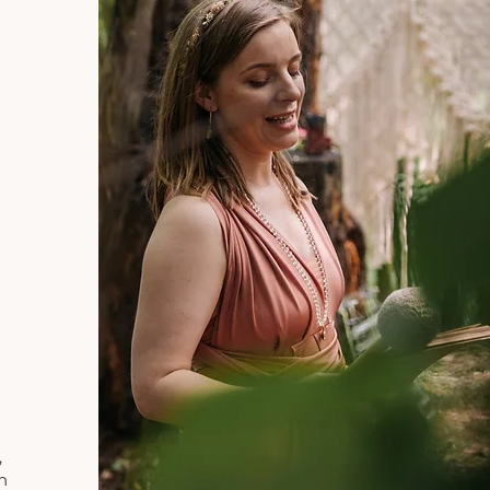
n
,
n